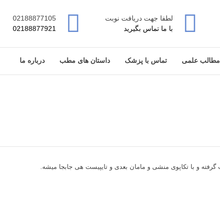
لطفا جهت دریافت نوبت
02188877105
با ما تماس بگیرید
02188877921
مطالب علمی
تماس با پزشک
داستان های مطب
درباره ما
فته و با تكاپوی منشی و مامان بعدی و تايپيست هی جابجا می‎شه.