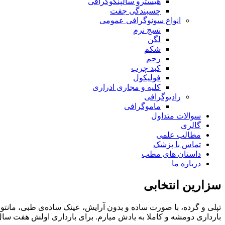
هیسترو سالپنگوگرافی
چسبندگی جفت
انواع سونوگرافی عمومی
نسج نرم
لگن
شکم
رحم
کبد چرب
فولیکول
کلیه و مجاری ادراری
رادیوگرافی
ماموگرافی
سوالات متداول
گالری
مطالب علمی
تماس با پزشک
داستان های مطب
درباره ما
سزارین انتخابی
تپلی و گرده، با صورت ساده و بدون آرایش، عینک ساده‌ی طبی، مانت
بارداری دومشه و کاملا به یادش میارم. برای بارداری اولش هفت سال