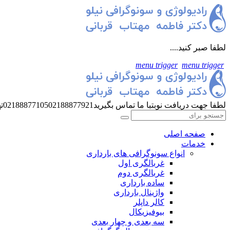
لطفا صبر کنید....
menu trigger
menu trigger
لطفا جهت دریافت نوبت
با ما تماس بگیرید
02188877921
02188877105
ت
صفحه اصلی
خدمات
انواع سونوگرافی های بارداری
غربالگری اول
غربالگری دوم
ساده بارداری
واژینال بارداری
کالر داپلر
بیوفیزیکال
سه بعدی و چهار بعدی