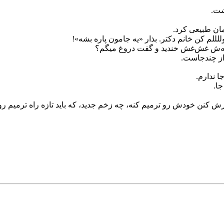
شت.
مان طبیعی کرد.
لللم کن خانم دکتر. بذار «یه جامون پاره بشه»!
لانه‌ش غش‌غش خندید و گفت دروغ میگم؟
 از چندجاست.
 ندارم.
ا.
 کنن خودش رو ترمیم کنه، چه زخم جدید، که باید تازه راه ترمیم رو 