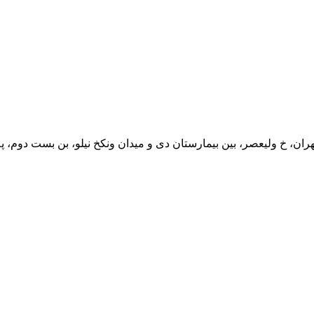
هران، خ ولیعصر، بین بیمارستان دی و میدان ونک
خ نیلو، بن بست دوم، پلاک ۱، و