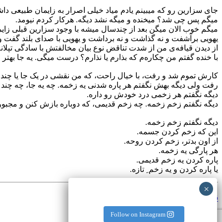
جای سزارین رو که میبینم یادم میاد خیلی اصرار به زایمان طبیعی دا
میگم پس چی شد؟ میخنده و میگه نشد دیگه. هرکار کردم نیومد.
میگم خوب الان میگن بعد از چندسال میشه با وجود سزارین قبلی زای
یهویی برآشفت و نه گذاشت و نه برداشت و یهویی با صدای بلند گفت ول
از دیدن قیافه‌ی من از شدت تناقض نوع بیان مخالفتش با سادگی تپ
با خنده گفتم من چکاره‌م که بذارم یا نذارم؟ درست میگی. یه جا بهتر
کارش تموم شد و رفت، با خیال راحت، که من نقشی در یک جا یا چندجا
رفت ولی دیگه بهش نگفتم هر پاره شدنی یه زخمه. چه یه جا، چه چند ج
دیگه نگفتم هر زخمی درد خودش رو داره.
دیگه نگفتم زخم زخمه. چه زخم قدیمی، که دوباره بازش کنن و مجبورش
دیگه نگفتم زخم زخمه.
این که زخم کردن جسمه.
از اون بدتر، زخم کردن روحه.
هر پارگی یه زخمه.
پاره کردن یه زخم قدیمی.
یا پاره کردن و یه زخم ِ تازه.
قبلی
ناراحت نباش
Follow on Instagram
بعدی
پزشک شدن