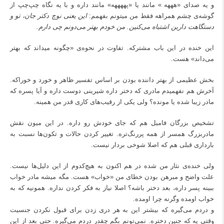
و یه صدای «هههه » مانند یا «پههههه» مانند داره و با یه نگاه چپ‌چپ از
گوشه‌ی چشم همراهه فقط من میتونم بفهمم:
این یعنی نوچ دکتر جان، تو و
دستگاهت دارین اشتباه می‌کنین. من خودم بهتر می‌دونم چی دارم.
این خنده در این باب مشترکه. تفاوت در نحوه‌ی «چگونه میداند که بهتر
می‌داند» هست.
بخش عظیمی از بهتر داننده بودن بر اساس تفسیر ظاهر و خورد و خوراکه.
آخرش هم نفهمیدم مادری که دختر داره شیرینی دوست داره و آیا پسره که
مادر زیبا شده یا مونده؟ ولی یکی از رقیب‌های کاری قدر من همینه.
تشخیص بزرگان فامیل هم که جای خودش رو داره. در این میون نقش
مادربزرگ همسر از همه پررنگ‌تره. تغییر کردن حالات و تکون‌ها نسبت به
بارداری قبلی هم که اصلا شوخی بردار نیست.
ولی خنده‌ی نثار من شده در هم اکنون به هیچ‌کدوم از این دلیل‌ها نیست.
علت واضح و مبرهن بودن خطای من «خواب» هست. مگه میشه مادر خواب
ببینه پسر داره، بعد دختر باشه؟ اصلا نیاز به فکر کردن نداره. همونیه که به
خواب اومده وگرنه چرا اومده.
و دردم می‌گیره که بیشتر این به هر دری زدن برای قبول نکردن جنسیت
وقتی یه که جنین دختره. نمی‌تونم بگم چقدر دردم می‌گیره. حتی بعد از این