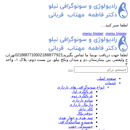
لطفا صبر کنید....
menu trigger
menu trigger
با ما تماس بگیرید
02188877921
لطفا جهت دریافت نوبت
02188877105
تهران،
خ نیلو، بن بست دوم، پلاک ۱، واحد
خ ولیعصر، بین بیمارستان دی و میدان ونک
۲
صفحه اصلی
خدمات
انواع سونوگرافی های بارداری
غربالگری اول
غربالگری دوم
ساده بارداری
واژینال بارداری
کالر داپلر
بیوفیزیکال
سه بعدی و چهار بعدی
هیسترو سالپنگوگرافی
چسبندگی جفت