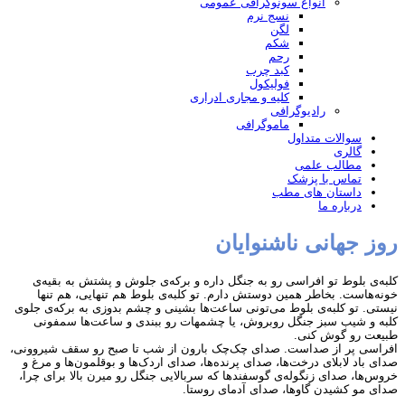
انواع سونوگرافی عمومی
نسج نرم
لگن
شکم
رحم
کبد چرب
فولیکول
کلیه و مجاری ادراری
رادیوگرافی
ماموگرافی
سوالات متداول
گالری
مطالب علمی
تماس با پزشک
داستان های مطب
درباره ما
روز جهانی ناشنوایان
کلبه‌ی بلوط تو افراسی رو به جنگل داره و برکه‌ی جلوش و پشتش به بقیه‌ی
خونه‌هاست. بخاطر همین دوستش دارم. تو کلبه‌ی بلوط هم تنهایی، هم تنها
نیستی. تو کلبه‌ی بلوط می‌تونی ساعت‌ها بشینی و چشم بدوزی به برکه‌ی جلوی
کلبه و شیب سبز جنگل روبروش، یا چشمهات رو ببندی و ساعت‌ها سمفونی
طبیعت رو گوش کنی.
افراسی پر از صداست. صدای چک‌چک بارون از شب تا صبح رو سقف شیروونی،
صدای باد لابلای درخت‌ها، صدای پرنده‌ها، صدای اردک‌ها و بوقلمون‌ها و مرغ و
خروس‌ها، صدای زنگوله‌ی گوسفندها که سربالایی جنگل رو میرن بالا برای چرا،
صدای مو کشیدن گاوها، صدای آدمای روستا.