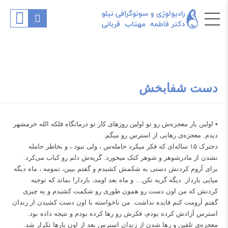
دست شفابخش
• اولین بار معجزه‌ش رو تو اولین روزهای کار تو درمانگاه فلکه الله خرمشهر
دیدم. معجزه‌ی رهایی از استرس رو میگم.
دخترک ۱۵ ساله‌ای که فکر میکرد حامله‌س ، ولی نبود ، و بخاطر حامله
نشدن از مادرشوهر و شوهر کتک میخورد. گریه‌ش دلم رو کباب می‌کرد.
برای آروم کردنش دستی به شکمش کشیدم و گفتم بیین، تمومه ، ماه دیگه
میایی باردار. دیگه گریه نکن… و ماه بعد اومد، باردار! بماند که توجیه
کردنش که من اون دست رو همون طوری رو شکمت کشیدم و یه چیزی
گفتم آرومت کنم فایده نداشت. من ناخواسته با اون دست کشیدن از زندان
استرس آزادش کرده بودم، فکرش رو رها کرده بودم و نتیجه داده بود.
معجزه‌ی تلقین و رها شدن از زندان استرس بعد از اون بارها تکرار شد.