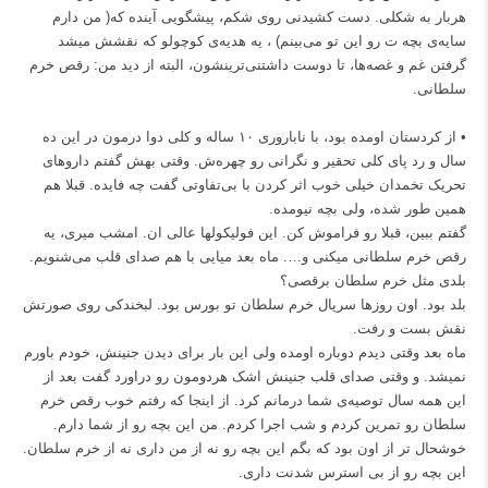
هربار به شکلی. دست کشیدنی روی شکم، پیشگویی آینده که( من دارم
سایه‌ی بچه ت رو این تو می‌بینم) ، یه هدیه‌ی کوچولو که نقشش میشد
گرفتن غم و غصه‌ها، تا دوست داشتنی‌ترینشون، البته از دید من: رقص خرم
سلطانی.
• از کردستان اومده بود، با ناباروری ۱۰ ساله و کلی دوا درمون در این ده
سال و رد پای کلی تحقیر و نگرانی رو چهره‌ش. وقتی بهش گفتم داروهای
تحریک تخمدان خیلی خوب اثر کردن با بی‌تفاوتی گفت چه فایده. قبلا هم
همین طور شده، ولی بچه نیومده.
گفتم ببین، قبلا رو فراموش کن. این فولیکولها عالی ان. امشب میری، یه
رقص خرم سلطانی میکنی و…. ماه بعد میایی با هم صدای قلب می‌شنویم.
بلدی مثل خرم سلطان برقصی؟
بلد بود. اون روزها سریال خرم سلطان تو بورس بود. لبخندکی روی صورتش
نقش بست و رفت.
ماه بعد وقتی دیدم دوباره اومده ولی این بار برای دیدن جنینش، خودم باورم
نمیشد. و وقتی صدای قلب جنینش اشک هردومون رو دراورد گفت بعد از
این همه سال توصیه‌ی شما درمانم کرد. از اینجا که رفتم خوب رقص خرم
سلطان رو تمرین کردم و شب اجرا کردم. من این بچه رو از شما دارم.
خوشحال تر از اون بود که بگم این بچه رو نه از من داری نه از خرم سلطان.
این بچه رو از بی استرس شدنت داری.