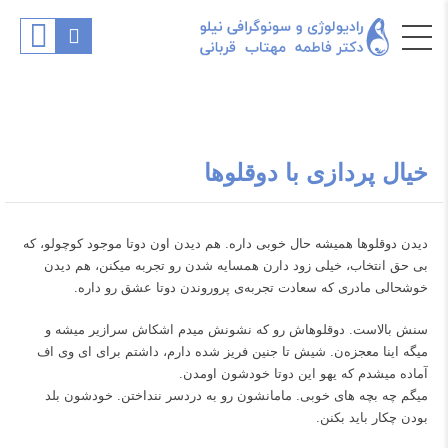
خیال پردازی با دوقلوها
دیدن د‌وقلوها همیشه حال خوبی داره. هم دیدن اون دوتا موجود کوچولو، که
بی حق انتخاب، خیلی زود دارن همسایه شدن رو تجربه میکنن، هم دیدن
خوشحالی مادری که سعادت تجربه‌ی پروروندن دوتا عشق رو داره.
سنش بالاست. دوقلوهاش رو که نشونش میدم اشکاش سرازیر میشه و
میگه اینا معجزه‌ن. شیش تا جنین فریز شده دارم، داشتم برای ای وی اف
آماده میشدم که یهو این دوتا خودشون اومدن.
‌‌میگم چه بچه های خوبی. مامانشون رو به دردسر ننداختن. خودشون بلد
بودن چکار باید بکنن.