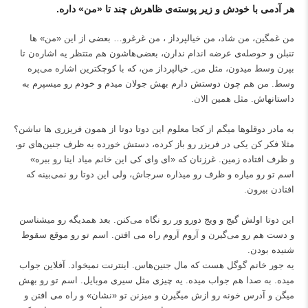
هر آدمی با خودش و زیر پوسته‌ی ظاهرش چند تا «من» داره.
من غمگین، من شاد، من خیالپرداز ، من غرغرو… بعضی از این «من» ها
تنبلن و حوصله‌ی عرضه اندام ندارن، بعضی‌هاشون هم متتظر یه اشاره‌ن تا
بپرن وسط میدون، مثل من ِ خیالپرداز من، که با کوچکترین اشاره می‌پره
وسط. من هم چون دوستش دارم بهش جولان میدم و خودم رو میسپرم به
داستانهاش. مثل همین الان.
به مادر دوقلوها میگم از کجا معلوم این دوتا دوتا از همون فریزری ها نباشن؟
مثلا فکر کن یکی در فریزر رو باز کرده، دستش خورده به ظرف جنین‌های تو،
و ظرف افتاده زمین. غرزنان که «ای وای کی این خانم میاد اینا رو ببره»
اسم تو رو میاره و ظرف رو میذاره سرجاش، ولی این دوتا رو نمی‌بینه که
افتادن بیرون.
این دوتا اولش گیج و ویج دورو ور رو نگاه می‌کنن. بعد همدیگه رو میشناسن
و دست هم رو می‌گیرن و آروم آروم راه می افتن. اسم تو رو موقع سقوط
شنیده بودن.
یه جور خانم گوگل هست که مال جنین‌هاس. اینترنت نمیخواد. آفلاین جواب
میده. به صدا هم جواب میده. یه چیزی مثل سیری موبایل. اسم تو رو بهش
میگن و آدرس خونه رو ازش میگیرن و میزنن تو «نشان» و راه می افتن و