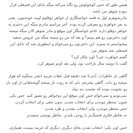
همین طور که جنین کوچولوش رو نگاه می‌کنه میگه بابای این فسقلی قرار
نبوده شوهر من باشه.
مادرشوهرم اول به قصد خواستگاری از خواهر دوقلوم اومد خونه‌مون. یعنی
یه نفر خواهرم رو معرفی کرده بوده. آخر مراسم مادرم میگه این دخترم یه
خواهر دوقلو داره. خانم خواستگارِ اون موقع و مادر شوهر الان میگه میشه
اون دخترتون رو هم ببینم؟ و بعد که من رو میبینه میگه من عروس سفید
میخواستم نه سبزه. این دخترتون رو می‌خوام و اینطوری شد که بابای این
فسقلی شد شوهر من.
گفتم خواهرت چی؟ اون چکار کرد؟
گفت تا دوسه سال ناراحت بود، ولی بعد اونم شوهر کرد.
گاهی بار خاطرات ِ آدم ِتا چند دقیقه قبل باهات غریبه انقدر سنگینه که هوار
میشه رو دلت. گاهی پنجره‌ی دلی که به روت باز میشه گوشه‌هایی از اون دل
رو نشونت میده که نفست بند میاد.
نمی‌تونم و نمی‌خوام حس اون موقع این دوخواهر رو تصور کنم. حس یکی
شون؛ منتظر موندن برای انتخاب شدن، بدون حقی برای انتخاب کردن.
حس منتظر موندن، ولی انتخاب نشدن و طرد شدن.
نه بخاطر فکری قشنگ‌تر یا روحی بلندتر. بخاطر پوستی سفیدتر.
حس اون یکی؛ انتخاب شدن بجای دیگری، دیگری که غریبه نیست، همبازی،