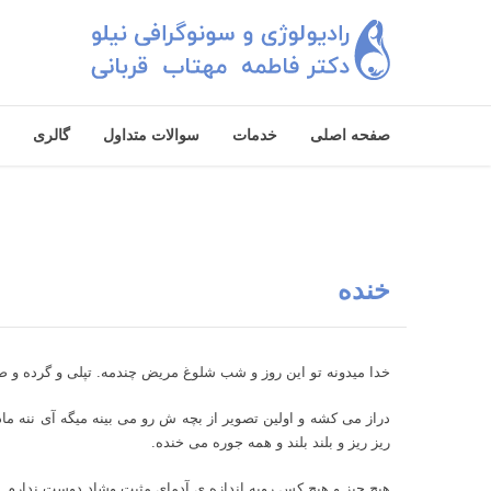
صفحه اصلی
خدمات
سوالات متداول
گالری
خنده
خدا می‎دونه تو این روز و شب شلوغ مریض چندمه. تپلی و گرده و‌ صدا بلند و‌خندون. بلند می‎گه الهی بمیرم برات تو تاریکی نشستی از صبح، بعد قیافه‎ی متعجب منو که می‎بینه نخودی می‎خنده.
ریز ریز و بلند بلند و همه جوره می خنده.
هیچ چیز و‌ هیچ کس رو‌به اندازه ی آدمای مثبت و‌شاد دوست ندارم. روحت رو‌ صیقل می‎دن اساسی، جوری که خستگی یادت می‎ره و تا آخر کار