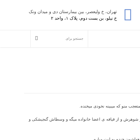
تهران، خ ولیعصر، بین بیمارستان دی و میدان ونک
خ نیلو، بن بست دوم، پلاک ۱، واحد ۲
دراز می کشه و‌ اولین تصویر از بچه ش رو می بینه می‎گه آی ننه مادر، و غش غش می‎خنده. من عددا رو می‎گم ‌و نی نی رو‌ می‎بینم و اون از آشپزیش و از شوهرش و از قیافه ی اعضا خانواده می‎گه و وسطاش گنجیشکی و