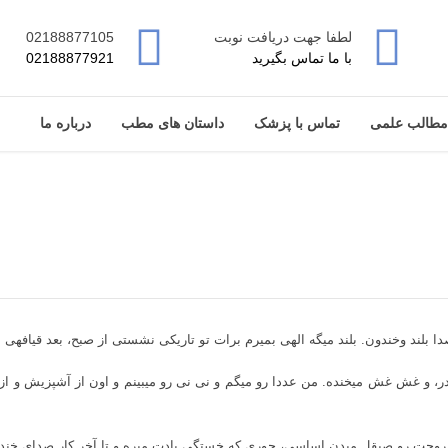
لطفا جهت دریافت نوبت
02188877105
با ما تماس بگیرید
02188877921
مطالب علمی
تماس با پزشک
داستان های مطب
درباره ما
 صدای خنده‎هاشون‌ خنده به لبت میاره.