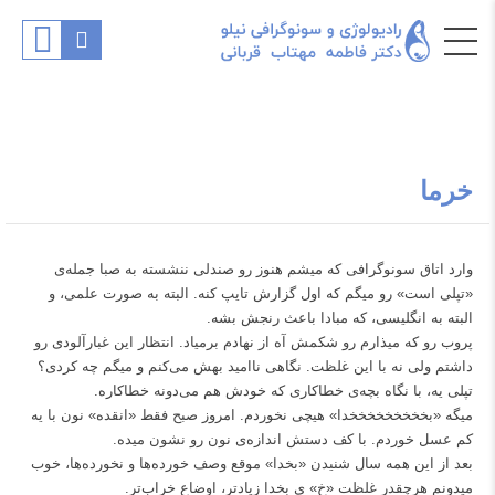
خرما
وارد اتاق سونوگرافی که میشم هنوز رو صندلی ننشسته به صبا جمله‌ی
«تپلی است» رو میگم که اول گزارش تایپ کنه. البته به صورت علمی، و
البته به انگلیسی، که مبادا باعث رنجش بشه.
پروب رو که میذارم رو شکمش آه از نهادم برمیاد. انتظار این غبارآلودی رو
داشتم ولی نه با این غلظت. نگاهی ناامید بهش می‌کنم و میگم چه کردی؟
تپلی یه، با نگاه بچه‌ی خطاکاری که خودش هم می‌دونه خطاکاره.
میگه «بخخخخخخخخخدا» هیچی نخوردم. امروز صبح فقط «انقده» نون با یه
کم عسل خوردم. با کف دستش اندازه‌ی نون رو نشون میده.
بعد از این همه سال شنیدن «بخدا» موقع وصف خورده‌ها و نخورده‌ها، خوب
میدونم هرچقدر غلظت «خ» یِ بخدا زیادتر، اوضاع خراب‌تر.