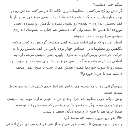
میگم خب، دیشب؟
گردنش رو کج می‌کنه، با مظلومانه‌ترین نگاه، نگاهم می‌کنه، صداش رو دو
پرده میاره پایین، و میگه دیشبم فقط «انقده» سینه‌ی مرغ خوردم، و باز با
کف دستش اندازه‌ی «انقده» رو نشون میده و نگاهش رو میدزده، یعنی
توروخدا تا همین جا بسه، ولی کف دستش هم چنان به نشونه‌ی اندازه‌ی
سینه‌ی مرغ رو به سقف میمونه.
انتظار من رو که برای ادامه می‌بینه آهی میکشه، گردنش رو کج‌تر میکنه،
نگاهش رو مظلومانه‌تر ، صداش چهار پرده پایین تر، کف دستش رو با یه
حرکت چرخشی برمی‌گردونه به طرف پایین، یعنی سینه‌ی مرغه داره یه
اتفاقی براش میوفته و میگه سینه‌ی مرغ بود ها، ولی سینه‌هه تو سوپ بود!
سینه رو با سوپ خوردم! همین! بعدش هم از شب تا صبح انقدر ضعف
داشتم صد تا خرما خوردم!!!
سونوگرافی رو ادامه نمیدم هم بخاطر شرایط جوی خیلی خراب، هم بخاطر
شدت خنده.
بهش میگم خوب معلوم شد چرا اوضاع خرابه. عیبی نداره. مهم نیت سینه‌ی
مرغ خوردن بوده، وگرنه مقصر خانم مرغه‌س که سینه‌ش رفته تو سوپ.
صدتا خرما هم تا صبح لازم بوده دیگه، ضعف داشتی.
حالا بدو برو بیرون ببینیم چه میشه کرد.
و میدوه میره بیرون تا ببینه چطور می‌تونه از شر عواقب سینه‌ی مرغِ اتفاقی