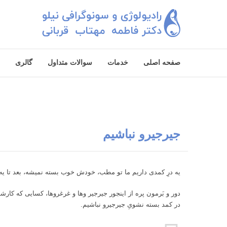
صفحه اصلی
خدمات
سوالات متداول
گالری
جیرجیرو نباشیم
یه درِ کمدی داریم ما تو مطب، خودش خوب بسته نمی‎شه، بعد تا یه ربع ناله می‎کنه و وینگ وینگ می‎کنه و جیرجیر می کنه که چرا منو درست نمی‎بندین.
دور و بَرمون پره از اینجور جیرجیر وها و غرغروها، کسایی که کارشون رو درست انجام نمی‎دن و شروع می‎کنن ب
در کمد بسته نشویِ جیرجیرو نباشیم.