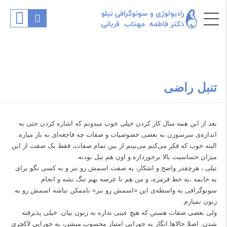
تنبل راضی
بعد از این همه سال کار کردن خیلی خوب میدونم که اشاره کردن حتی به
اندازه‌ی سرسوزن به بعضی خصوصیات و صفات چه فاجعه‌ای به بار میاره.
البته خوب که فکر می‌کنم می‌بینم از بین تمام صفات، فقط یک صفت از این
میزان حساسیت بالا برخورداره و اون هم تپل بودنه.
تپلی ، هرچقدر واضح و اشکار، یه صفت اسمش رو نبر و به کسی نگو برای
یه خانمه ،یه خط قرمزه، و من هم تا عرصه بهم تنگ نشه و انجام
سونوگرافی به واسطه‌ی این «اسمش رو نبر» ناممکن نباشه اسمش رو به
زبون نمیارم.
ولی بعضی صفات هستن که هیچ عیبی نداره به زبون بیان. خیلی پذیرفته
شدن. اصلا حالاها انگار یه جورایی امتیاز محسوب میشن، یه جورایی لاکچری