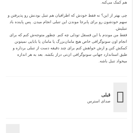
هم کمک می‌کنه.
چی بهتر از این؟ نه فقط خودش که اطرافیان هم تنبل بودنش رو پذیرفتن و
سهم خودشون رو برای پابرجا موندن این تنبلی انجام میدن. پس پاینده باد
تنبلیش.
فقط من موندم با این فسقل تودلی چه کنم. چطور متوجه‌ش کنم که برای
انجام اون سونوگرافی خاص هیچ مامان‌بزرگ یا مامان یا بابایی نمیتونن
کمکش کنن و ازش خواهش کنم برای چند دقیقه دست از تنبلی برداره و
طبق استاندارد جهانی سونوگرافی ان‌تی دراز بکشه. بعد به هر اندازه
میخواد تنبل باشه.
قبلی
صدای استرس