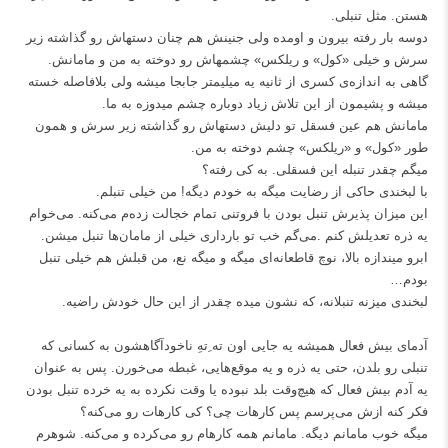
هستن. مثل تنبلی.
دوسه بار رفته بیرون و اومده ولی جنینش هم چنان دستهاش رو گذاشته زیر
سرش و خیلی «کول» و ریلکس» چشمهاش رو دوخته به من و مامانش.
گاهی به اندازه‌ی کسری از ثانیه یه میلیمتر جابجا میشه ولی بلافاصله خسته
میشه و پشیمون از این تلاش زیاد دوباره چشم میدوزه به ما.
مامانش هم عین فسقل تو دلیش دستهاش رو گذاشته زیر سرش و همون
طور «کول» و «ریلکس» چشم دوخته به من.
میگم چقدر تنبله این فسقلی. به کی رفته؟
با لبخندی حاکی از رضایت میگه به خودم دیگه! من خیلی تنبلم.
این میزان پذیرش تنبل بودن با فروتنی تمام خجالت زده‌م می‌کنه. می‌خوام
یه ذره تعدیلش کنم .می‌گم خب تو بارداری خیلی از مامان‌ها تنبل میشن.
ابرو میندازه بالا، نوچ قاطعانه‌ای میگه و میگه نع، من قبلش هم خیلی تنبل
بودم…
لبخندی میزنه تنبلانه، که نشون میده چقدر از این حال خودش راضیه.
آدمای بیش فعال همیشه یه جایی اون ته ِ‌تهِ ناخودآگاهشون به کسانی که
تنبلی رو بلدن، حتی یه ذره و یه موقع‌هایی، غبطه می‌خورن. پس به عنوان
یه آدم بیش فعال که هیچ‌وقت بلد نبوده یا وقت نکرده به یه خرده تنبل بودن
فکر کنه ازش می‌پرسم پس کارهات چی؟ کی کارهات رو می‌کنه؟
میگه خوب مامانم دیگه. مامانم همه کارهام رو می‌کرده و می‌کنه. شوهرم