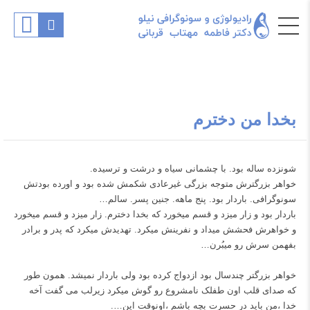
بخدا من دخترم
شونزده ساله بود. با چشمانی سیاه و درشت و ترسیده.
خواهر بزرگترش متوجه بزرگی غیرعادی شکمش شده بود و اورده بودتش
سونوگرافی. باردار بود. پنج ماهه. جنین پسر. سالم…
باردار بود و زار میزد و قسم میخورد که بخدا دخترم. زار میزد و قسم میخورد
و خواهرش فحشش میداد و نفرینش میکرد. تهدیدش میکرد که پدر و برادر
بفهمن سرش رو میبُرن…
خواهر بزرگتر چندسال بود ازدواج کرده بود ولی باردار نمیشد. همون طور
که صدای قلب اون طفلک نامشروع رو گوش میکرد زیرلب می گفت آخه
خدا ،من باید در حسرت بچه باشم ،اونوقت این….