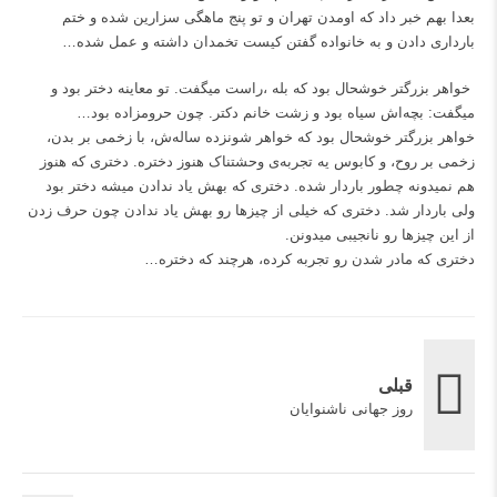
بعدا بهم خبر داد که اومدن تهران و تو پنج ماهگی سزارین شده و ختم
بارداری دادن و به خانواده گفتن کیست تخمدان داشته و عمل شده…
‌ خواهر بزرگتر خوشحال بود که بله ،راست میگفت. تو معاینه دختر بود و
میگفت: بچه‌اش سیاه بود و زشت خانم دکتر. چون حرومزاده بود…
خواهر بزرگتر خوشحال بود که خواهر شونزده ساله‌ش، با زخمی بر بدن،
زخمی بر روح، و کابوس یه تجربه‌ی وحشتناک هنوز دختره. دختری که هنوز
هم نمیدونه چطور باردار شده. دختری که بهش یاد ندادن میشه دختر بود
ولی باردار شد. دختری که خیلی از چیزها رو بهش یاد ندادن چون حرف زدن
از این چیزها رو نانجیبی میدونن.
دختری که مادر شدن رو تجربه کرده، هرچند که دختره…
قبلی
روز جهانی ناشنوایان