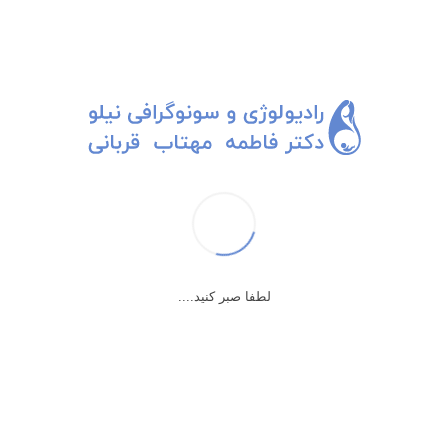
اردوی علمی: غسالخونه!
وقتی فهمید جنین دختره گفت خواهرش چقدر خوشحال بشه. امروز
بردنشون اردو ، پارک اقیانوس.
از اردو بیاد بهش خبر بدم.
بعضی کلمه‌ها مثل سنگ آتش‌زنه هستن. روزها و سالها هم که بگذره
هرجا که بشنوی‌شون انگار سنگ آتش‌زنه میوفته به جون انبار هیزم
لطفا صبر کنید....
خاطراتت و آتیش‌اش رو روشن میکنه.
بعضی کلمه‌ها فقط یه کلمه نیستن، یه عالمه حرف پشتشون هست.
مثل کلمه‌ی “اردو “
سال سوم دبیرستان، سال ۱۳۶۴ مدیر مدرسه‌مون با کلی اِهِن و تُلُپ و کلی
منت گذاشتن و کلی نامه‌ی رضایتِ ولی جمع کردن برای ما برنامه‌ی اردو
گذاشت، ولی نه اردوی پارک اقیانوس. اردوی بازدید از بهشت زهرا! و با دو