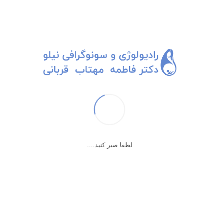
ساک بارداری
لطفا صبر کنید....
در هفته های ابتدایی بارداری سونوگرافی ها با تمرکز بر رویت ساک بارداری
و شنیدن ضربان قلب هست.
فتال پل یا قطب جنین یا ضربان قلب در حدود هفته ی 6 با سونوی واژینال
قابل رویت خواهد بود.