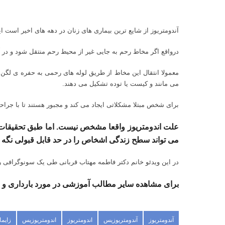
آندومتریوز از شایع ترین بیماری های زنان در دهه های اخیر است
درواقع اگر مخاط رحم به جایی غیر از محیط رحم منتقل شود و در آن
معمولا انتقال این مخاط از طریق لوله های رحمی به حفره ی لگن 
می مانند و کیست یا توده تشکیل می دهند.
برای شخص مبتلا مشکلاتی ایجاد می کند و مجبور هستند تا با جراح
علت اندومتریوز واقعا مشخص نیست. اما طبق تحقیقات د
می تواند سطح زندگی اشخاص را در حد قابل قبولی نگه د
در این ویدئو خانم دکتر فاطمه مهتاب قربانی طی یک
سونوگرافی 
برای مشاهده سایر مطالب آموزشی در مورد بارداری و
آندومتریوز
آندومتریوزیس
اندومتریوز
اندومتریوزیس
زایما