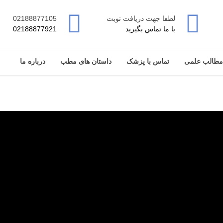
لطفا جهت دریافت نوبت
02188877105
با ما تماس بگیرید
02188877921
مطالب علمی
تماس با پزشک
داستان های مطب
درباره ما