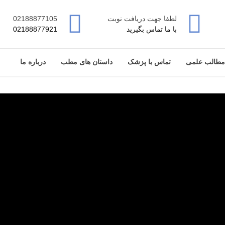
لطفا جهت دریافت نوبت
02188877105
با ما تماس بگیرید
02188877921
مطالب علمی
تماس با پزشک
داستان های مطب
درباره ما