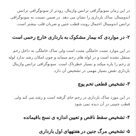
در این زمان سونوگرافی ترانس واژینال، زودتر از سونوگرافی ترانس
ابدومینال، ساک بارداری را نشان می دهد. در ضمن نسبت به سونوگرافی
ترانس ابدومینال احتمال رویت قطب جنین و ضربان قلب بیشتر است.
۲-
در مواردی که بیمار مشکوک به بارداری خارج رحمی است
در این موارد تست حاملگی مثبت است ولی ساک حاملگی به داخل رحم
منتقل نشده است و در لوله های رحم می‎ماند و چون امکان رشد ندارد لوله
ی رحم را پاره می‎کند و بسیار خطرناک است. سونوگرافی ترانس واژینال
بارداری نقش بسیار مهمی در تشخیص آن دارد.
۳-
تشخیص قطعی تخم پوچ
در این مورد ساک بارداری در رحم جای گرفته است‌ و رشد می کند ولی
قطب جنینی در آن دیده نمی شود.
۴-
تشخیص سقط ناقص و تعیین اندازه ی نسج باقی
مانده
۵-
تشخیص مرگ جنین در هفته
های اول بارداری