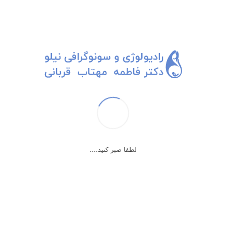
پر از زندگی
صدای نالان دختر هرچند دقیقه یک بار میاد که میگه مادرم سنش بالاست،
نشستن سخته براش. ببرینش داخل.
لطفا صبر کنید....
نگاهی به برگه ش میندازم. ۷۲ ساله س، سونوگرافی ترانس واژینال داره.
به بچه ها میگم زودتر بیارنش، سنش بالاست، نَمونه بین جوون ها.
با قدمهای سریع و محکم میاد داخل و فرز و سریع میره رو تخت. موقع
آمادگی هم چست و چالاکه، خیلی بیشتر از خیلی از جوونترها.
موقع سونوگرافی نگاهش میکنم: ریزه میزه س و کوچولو، با چشمهایی براق