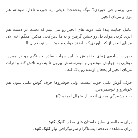
می پرسم چی خوردی؟ میگه بخخخخدا هیچی، یه خورده ناهار، صبحانه هم
نون و مربای
انجیر
!
عامل جنایت پیدا شد. دونه های انجیر رو می بینم که دست در دست هم
ابری کردن هوای دل رو جشن گرفتن و به ما دهن‌کجی میکنن. میگم آخه الان
مربای انجیر از کجا آوردی؟ با لبخند جواب میده:… از تو یخچال!!!
صورت ساده‌ی زیبای خندونش با این جواب ساده خستگیم رو در میبره.
دوتایی به جوابش میخندیم و میفرستمش بیرون تا یه ذره تلاش کنه و اثرات
مربای انجیرِ از یخچال اومده رو پاک کنه .
حرف گوش نکنی خوب نیست، ولی خوشروها حرف گوش نکنی شون هم
خوشرو و خوشمزه‌س.
به خوشمزگیِ مربای انجیر از یخچال اومده :)))
برای مطالعه ی سایز داستان های مطب
کلیک کنید
برای مشاهده صفحه اینستاگرام سونوگرافی نیلو
کلیک کنید
.