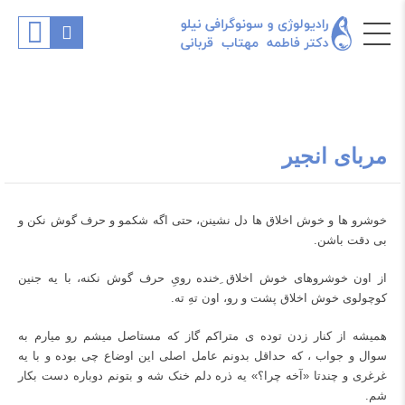
مربای انجیر
خوشرو ها و خوش اخلاق ها دل نشینن، حتی اگه شکمو و حرف گوش نکن و
بی دقت باشن.
از اون خوشروهای خوش اخلاق ِخنده رویِ حرف گوش نکنه، با یه جنین
کوچولوی خوش اخلاق پشت و رو، اون تهِ ته.
همیشه از کنار زدن توده ی متراکم گاز که مستاصل میشم رو میارم به
سوال و جواب ، که حداقل بدونم عامل اصلی این اوضاع چی بوده و با یه
غرغری و چندتا «آخه چرا؟» یه ذره دلم خنک شه و بتونم دوباره دست بکار
شم.