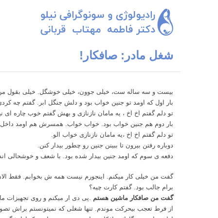
شغل مادر: صافکار!
بیست و سه ساله ست، خیلی جوون، خیلی خوشگل. خیلی بقول من 
بار اول که اومد تو جنین خواب بود و دلش جنگل ابر. گفتم چه کردی
تو دلم گفتم اخ اخ ، یه مامان نازنازی و بهش گفتم خوب چاره ای نی
بار دوم هم جنین خواب بود. خواب خواب. همسرش هم اومد داخل. 
تو دلم گفتم اخ اخ ،یه مامان نازنازی خواب الو.
دوباره رفتن بیرون تا ببینن جنین رو چطور بیدار کنن.
دفعه ی سوم که اومد جنین بیدار شده بود. با شعف و خوشحالی ان
گفت من خیلی کار میکنم. اینجورم نیست همه ش بخوابم. فقط الا
برام جالب بود. گفتم کارت چیه؟
گفت من صافکار ماشین هستم
.پی دی ار میکنم و روی تجهیزات ما
از فرط تعجب بیحرکت موندم. تنها شغلی که نمیتونستم براش تصور