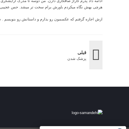
ادامه داد پدرم گاراژ صافکاری دارن. من دوسه تا مدرک ارایشگری گ
هرچی بهش نگاه میکردم باورش برام سخت تر میشد. حس عجیبی بو
ازش اجازه گرفتم که عکسمون رو بذارم و داستانش رو بنویسم . شای
قبلی
پزشک شدن