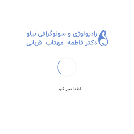
م قد ایستاده و با هر بالا پایین پریدن به مثانه‌ی مامان یه عرض اندامی می‌کنه.
!!!
ست، شب تا صبحش هم قابل قبول. نقش سشوار رو نم‌تونم تعریف کنم.
لطفا صبر کنید....
ر با خودم سشوار ببرم. بیچاره شوهر و دخترم تا صبح از صدای سشوار خوابشون نم
رم…
رشب تا طلوع صبح.