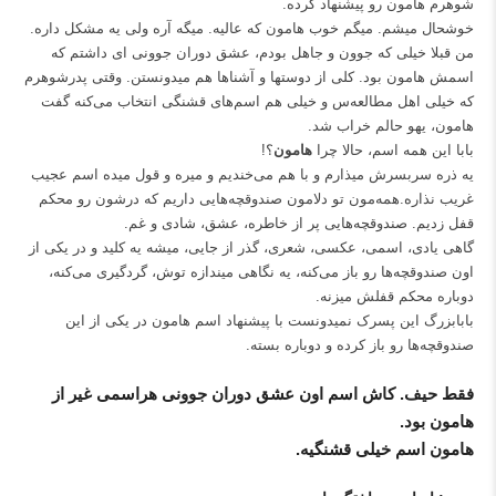
شوهرم هامون رو پیشنهاد کرده.
خوشحال میشم. میگم خوب هامون که عالیه. میگه آره ولی یه مشکل داره.
من قبلا خیلی که جوون و جاهل بودم، عشق دوران جوونی ای داشتم که
اسمش هامون بود. کلی از دوستها و آشناها هم میدونستن. وقتی پدرشوهرم
که خیلی اهل مطالعه‌س و خیلی هم اسم‌های قشنگی انتخاب می‌کنه گفت
هامون، یهو حالم خراب شد.
بابا این همه اسم، حالا چرا
هامون
؟!
یه ذره سربسرش میذارم و با هم می‌خندیم و میره و قول میده اسم عجیب
غریب نذاره.‌همه‌مون تو دلامون صندوقچه‌هایی داریم که درشون رو محکم
قفل زدیم. صندوقچه‌هایی پر از خاطره، عشق، شادی و غم.
گاهی یادی، اسمی، عکسی، شعری، گذر از جایی، میشه یه کلید و در یکی از
اون صندوقچه‌ها رو باز می‌کنه، یه نگاهی میندازه توش، گردگیری می‌کنه،
دوباره محکم قفلش میزنه.
بابابزرگ این پسرک نمیدونست با پیشنهاد اسم هامون در یکی از این
صندوقچه‌ها رو باز کرده و دوباره بسته.
فقط حیف. کاش اسم اون عشق دوران جوونی هراسمی غیر از
هامون بود.
هامون اسم خیلی قشنگیه.