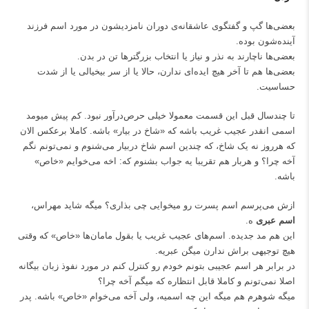
بعضی‌ها گپ و گفتگوی عاشقانه‌ی دوران نامزدیشون در مورد اسم فرزند
آینده‌شون بوده.
بعضی‌ها ناچارند به نذر و نیاز یا انتخاب بزرگترها تن در بدن.
بعضی‌ها هم تا آخر هیچ ایده‌ای ندارن، حالا یا از سر بیخیالی یا از شدت
حساسیت.
تا چندسال قبل این قسمت معمولا خیلی حرص‌درآور نبود. کم پیش میومد
اسمی انقدر عجیب غریب باشه که «شاخ در بیار» باشه. کاملا برعکس الان
که هرروز نه یک شاخ، که چندین اسم شاخ دربیار می‌شنوم و نمی‌تونم نگم
آخه چرا؟ و هربار هم تقریبا یه جواب بشنوم که: اخه می‌خوایم «خاص»
باشه.
ازش می‌پرسم اسم پسرت رو میخوایی چی بذاری؟ میگه شاید مهراس،
اسم عبری
ه.
این هم مد جدیده. اسم‌های عجیب غریب یا بقول مامان‌ها «خاص» که وقتی
هیچ توجیهی براش ندارن میگن عبریه.
در برابر هر اسم عجیبی بتونم خودم رو کنترل کنم در مورد نفوذ زبان بیگانه
اصلا نمی‌تونم و کاملا قابل انتظاره که میگم آخه چرا؟
میگه شوهرم هم میگه این چه اسمیه، ولی آخه می‌خوام «خاص» باشه. پدر