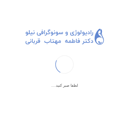
اعتراف
خانم خوش تیپ ریزه میزه ی سرحال و خوش پوشیه. یه مانتوی بنفش جیغ
با یه شال پر از رنگای جیغ تر و هماهنگ پوشیده، منم که عاشق رنگای جیغ.
با همون سلام اول هم فاز می شیم.
در حین سونوگرافی کلی گپ می زنه و من حالم خوب می شه و دست آخر
می گه باید یه اعترافی بکنم، نمی دونستم توالت ایرانی هم سیفون اتومات
داره، وقتی کارم تموم شد هی گشتم دنبال دستگیره ای، دگمه ای، نخی،
لطفا صبر کنید....
هیچی پیدا نکردم.
با قد نصفه نیمه م رو پنجه م بلند شدم دیدم اون بالای فلاش تانک یه چیزی
هست.
تو کیفم دنبال سنجاق گشتم و پیدا کردم و رو پنجه بلند شدم و سنجاقو فرو
کردم تو اون چیزی که کشف کرده بودم، سنجاق شکست تو اون چیز، ولی